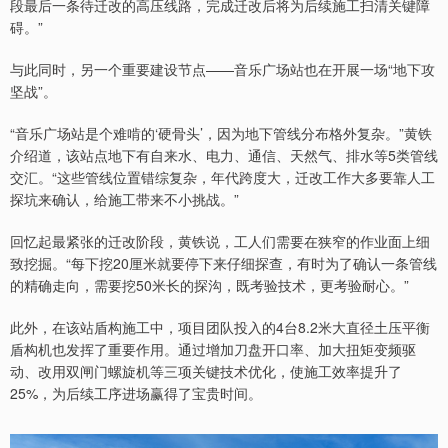
段最后一条待迁改的高压线路，完成迁改后将为后续施工扫清关键障
碍。”
与此同时，另一个重要建设节点——音乐广场站也在开展一场“地下攻
坚战”。
“音乐广场站是个难啃的‘硬骨头’，因为地下管线分布格外复杂。”黄铁
介绍道，该站点地下有自来水、电力、通信、天然气、排水等5类管线
交汇。“这些管线位置错综复杂，年代跨度大，迁改工作大多要靠人工
探坑来确认，给施工带来不小挑战。”
回忆起最紧张的迁改阶段，黄铁说，工人们需要在狭窄的作业面上细
致挖掘。“每下挖20厘米就要停下来仔细探查，有时为了确认一条管线
的精确走向，需要挖50米长的探沟，既考验技术，更考验耐心。”
此外，在该站盾构施工中，项目团队投入的4台8.2米大直径土压平衡
盾构机也发挥了重要作用。通过增加刀盘开口率、加大扭矩变频驱
动、改用双闸门螺旋机等三项关键技术优化，使施工效率提升了
25%，为后续工序进场赢得了宝贵时间。