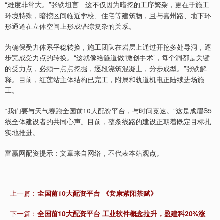
“难度非常大。”张铁坦言，这不仅因为暗挖的工序繁杂，更在于施工
环境特殊，暗挖区间临近学校、住宅等建筑物，且与嘉州路、地下环
形通道在立体空间上形成错综复杂的关系。
为确保受力体系平稳转换，施工团队在岩层上通过开挖多处导洞，逐
步完成受力点的转换。“这就像给隧道做‘微创手术’，每个洞都是关键
的受力点，必须一点点挖掘，逐段浇筑混凝土，分步成型。”张铁解
释。目前，红莲站主体结构已完工，附属和轨道机电正陆续进场施
工。
“我们要与天气赛跑全国前10大配资平台，与时间竞速。”这是成眉S5
线全体建设者的共同心声。目前，整条线路的建设正朝着既定目标扎
实地推进。
富赢网配资提示：文章来自网络，不代表本站观点。
上一篇：
全国前10大配资平台 《安康紫阳茶赋》
下一篇：
全国前10大配资平台 工业软件概念拉升，盈建科20%涨