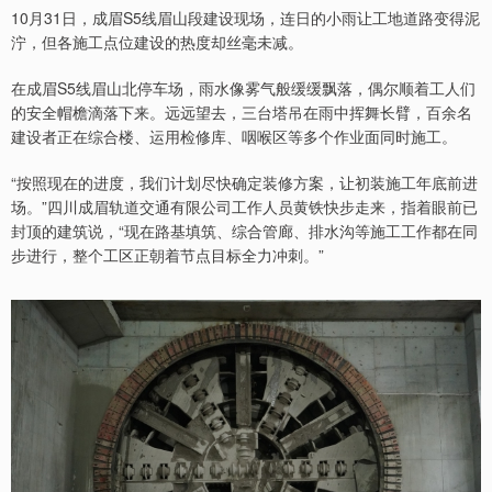
10月31日，成眉S5线眉山段建设现场，连日的小雨让工地道路变得泥
泞，但各施工点位建设的热度却丝毫未减。
在成眉S5线眉山北停车场，雨水像雾气般缓缓飘落，偶尔顺着工人们
的安全帽檐滴落下来。远远望去，三台塔吊在雨中挥舞长臂，百余名
建设者正在综合楼、运用检修库、咽喉区等多个作业面同时施工。
“按照现在的进度，我们计划尽快确定装修方案，让初装施工年底前进
场。”四川成眉轨道交通有限公司工作人员黄铁快步走来，指着眼前已
封顶的建筑说，“现在路基填筑、综合管廊、排水沟等施工工作都在同
步进行，整个工区正朝着节点目标全力冲刺。”