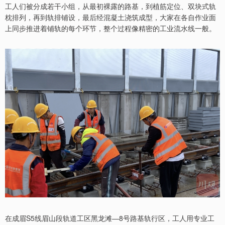
工人们被分成若干小组，从最初裸露的路基，到植筋定位、双块式轨
枕排列，再到轨排铺设，最后经混凝土浇筑成型，大家在各自作业面
上同步推进着铺轨的每个环节，整个过程像精密的工业流水线一般。
在成眉S5线眉山段轨道工区黑龙滩—8号路基轨行区，工人用专业工