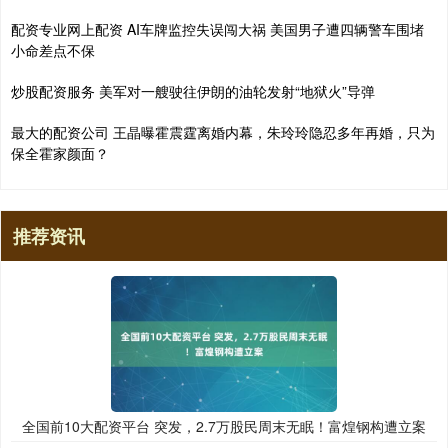
配资专业网上配资 AI车牌监控失误闯大祸 美国男子遭四辆警车围堵
小命差点不保
炒股配资服务 美军对一艘驶往伊朗的油轮发射“地狱火”导弹
最大的配资公司 王晶曝霍震霆离婚内幕，朱玲玲隐忍多年再婚，只为
保全霍家颜面？
推荐资讯
全国前10大配资平台 突发，2.7万股民周末无眠！富煌钢构遭立案