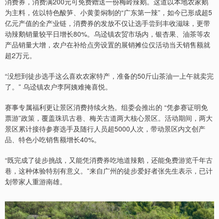
消费券，消费满200元可免费赠送一份梅岭辣鹅。这道以本地农家鹅
为主料，佐以特色酸笋、小黄姜焖制的“广东第一辣”，如今已形成超5
亿元产值的全产业链，消费券的发放不仅让选手尝到丰收滋味，更带
动辣鹅销量较平日增长80%。乌迳镇农贸市场内，银杏果、油茶等农
产品销量大增，农户在补给点旁设置的展销摊位仅活动当天销售额就
超2万元。
“没想到徒步选手这么喜欢农家特产，准备的50斤山茶油一上午就卖完
了。” 乌迳镇农户李阿姨难掩喜悦。
赛事专属福利更让景区消费持续火热。组委会推出的 “凭参赛证明免
票游”政策，覆盖珠玑古巷、梅关古道两大核心景区。活动期间，两大
景区累计接待参赛选手及随行人员超5000人次，带动景区内文创产
品、特色小吃销售额增长40%。
“既完成了徒步挑战，又能凭消费券吃地道辣鹅，还能免费游览千年古
巷，这种体验特别有意义。”来自广州的徒步爱好者张先生表示，已计
划带家人重游南雄。