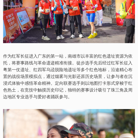
作为红军长征进入广东的第一站，南雄市以丰富的红色遗址资源为依
托，将赛事路线与革命遗迹精准衔接。徒步选手先后经过红军长征入
粤第一仗遗址、红四军乌迳脱险地遗址等多个红色地标，沿途精心布
置的战役场景模拟点，通过烟雾与光影还原历史场景，让参与者在沉
浸式体验中感悟革命精神。定向联赛选手则以地图打卡形式穿梭于红
色热土，在竞技中触摸历史印记，独特的赛事设计吸引了珠三角及周
边地区专业选手与爱好者踊跃参与。