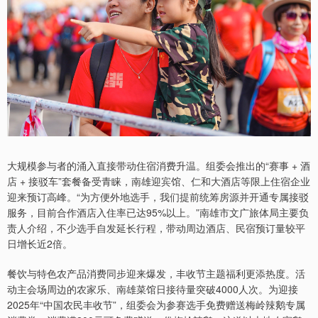
大规模参与者的涌入直接带动住宿消费升温。组委会推出的“赛事 + 酒
店 + 接驳车”套餐备受青睐，南雄迎宾馆、仁和大酒店等限上住宿企业
迎来预订高峰。“为方便外地选手，我们提前统筹房源并开通专属接驳
服务，目前合作酒店入住率已达95%以上。”南雄市文广旅体局主要负
责人介绍，不少选手自发延长行程，带动周边酒店、民宿预订量较平
日增长近2倍。
餐饮与特色农产品消费同步迎来爆发，丰收节主题福利更添热度。活
动主会场周边的农家乐、南雄菜馆日接待量突破4000人次。为迎接
2025年“中国农民丰收节”，组委会为参赛选手免费赠送梅岭辣鹅专属