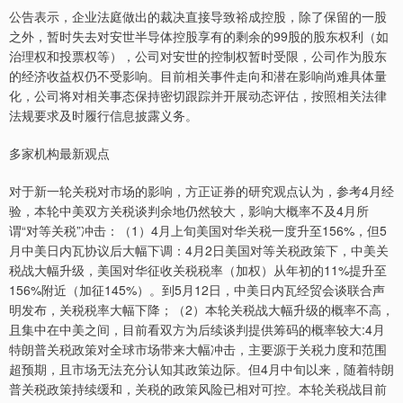
公告表示，企业法庭做出的裁决直接导致裕成控股，除了保留的一股
之外，暂时失去对安世半导体控股享有的剩余的99股的股东权利（如
治理权和投票权等），公司对安世的控制权暂时受限，公司作为股东
的经济收益权仍不受影响。目前相关事件走向和潜在影响尚难具体量
化，公司将对相关事态保持密切跟踪并开展动态评估，按照相关法律
法规要求及时履行信息披露义务。
多家机构最新观点
对于新一轮关税对市场的影响，方正证券的研究观点认为，参考4月经
验，本轮中美双方关税谈判余地仍然较大，影响大概率不及4月所
谓“对等关税”冲击：（1）4月上旬美国对华关税一度升至156%，但5
月中美日内瓦协议后大幅下调：4月2日美国对等关税政策下，中美关
税战大幅升级，美国对华征收关税税率（加权）从年初的11%提升至
156%附近（加征145%）。到5月12日，中美日内瓦经贸会谈联合声
明发布，关税税率大幅下降；（2）本轮关税战大幅升级的概率不高，
且集中在中美之间，目前看双方为后续谈判提供筹码的概率较大:4月
特朗普关税政策对全球市场带来大幅冲击，主要源于关税力度和范围
超预期，且市场无法充分认知其政策边际。但4月中旬以来，随着特朗
普关税政策持续缓和，关税的政策风险已相对可控。本轮关税战目前