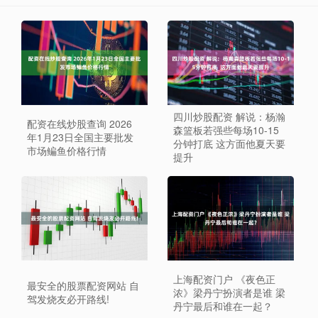
四川炒股配资 解说：杨瀚
配资在线炒股查询 2026
森篮板若强些每场10-15
年1月23日全国主要批发
分钟打底 这方面他夏天要
市场鳊鱼价格行情
提升
上海配资门户 《夜色正
最安全的股票配资网站 自
浓》梁丹宁扮演者是谁 梁
驾发烧友必开路线!
丹宁最后和谁在一起？